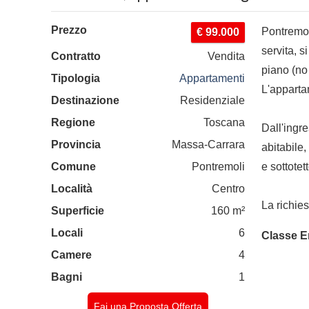
Prezzo
Pontremol
€ 99.000
servita, 
Contratto
Vendita
piano (no
Tipologia
Appartamenti
L'apparta
Destinazione
Residenziale
Regione
Toscana
Dall'ingr
Provincia
Massa-Carrara
abitabile
Comune
Pontremoli
e sottote
Località
Centro
La richie
Superficie
160 m²
Locali
6
Classe E
Camere
4
Bagni
1
Fai una Proposta Offerta