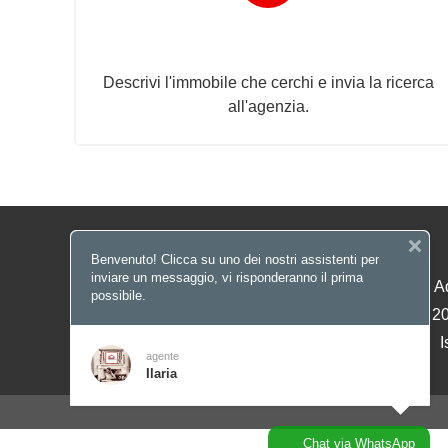
Invia la tua ricerca all'agenzia
Descrivi l'immobile che cerchi e invia la ricerca
all'agenzia.
Benvenuto! Clicca su uno dei nostri assistenti per
inviare un messaggio, vi risponderanno il prima
A
possibile.
© Copyright 20
I
agente
Ilaria
Chat via WhatsApp