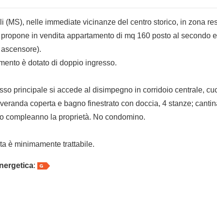
i (MS), nelle immediate vicinanze del centro storico, in zona re
si propone in vendita appartamento di mq 160 posto al secondo e
 ascensore).
mento è dotato di doppio ingresso.
esso principale si accede al disimpegno in corridoio centrale, cu
, veranda coperta e bagno finestrato con doccia, 4 stanze; cantin
tto compleanno la proprietà. No condomino.
sta è minimamente trattabile.
nergetica
: