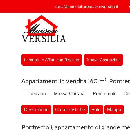
ilaria@immobiliaremaisonversilia.it
+
Immobili In Affitto con Riscatto
Nuove Costruzioni
Appartamenti in vendita 160 m², Pontrem
Toscana
Massa-Carrara
Pontremoli
Cen
Descrizione
Caratteristiche
Foto
Mappa
Pontremoli, appartamento di grande me