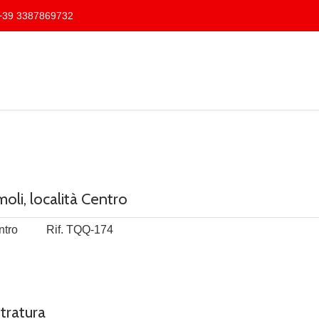
39 3387869732
oli, località Centro
tro
Rif. TQQ-174
tratura