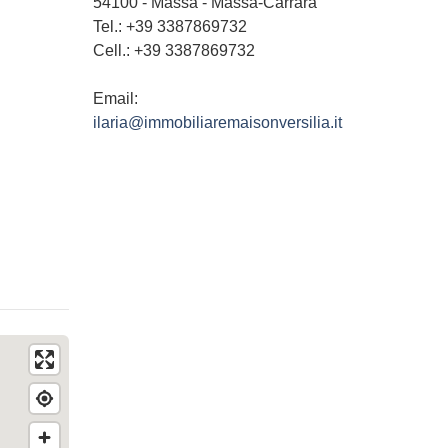
54100
-
Massa
-
Massa-Carrara
Tel.:
+39 3387869732
Cell.: +39 3387869732
Email:
ilaria@immobiliaremaisonversilia.it