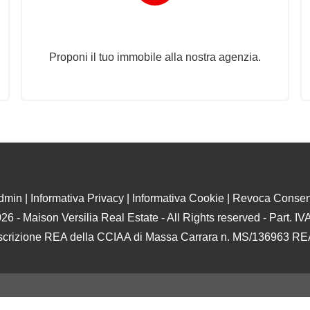
Proponi il Tuo Immobile
Proponi il tuo immobile alla nostra agenzia.
dmin
|
Informativa Privacy
|
Informativa Cookie
|
Revoca Consen
26 - Maison Versilia Real Estate - All Rights reserved - Part. 
scrizione REA della CCIAA di Massa Carrara n. MS/136963 R